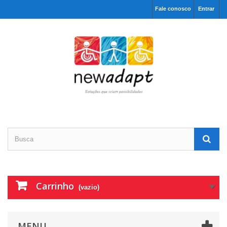
Fale conosco
Entrar
Carrinho
(vazio)
MENU