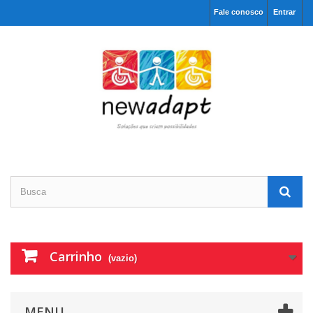
Fale conosco
Entrar
Carrinho
(vazio)
MENU