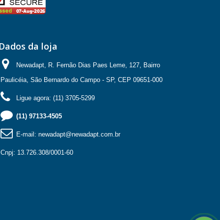
Dados da loja
Newadapt, R. Fernão Dias Paes Leme, 127, Bairro
Paulicéia, São Bernardo do Campo - SP, CEP 09651-000
Ligue agora:
(11) 3705-5299
(11) 97133-4505
E-mail:
newadapt@newadapt.com.br
Cnpj: 13.726.308/0001-60