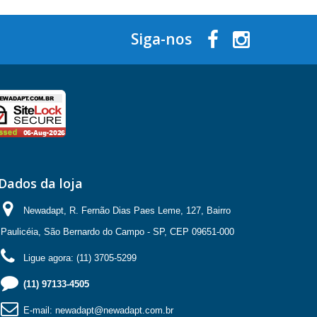
Siga-nos
Dados da loja
Newadapt, R. Fernão Dias Paes Leme, 127, Bairro
Paulicéia, São Bernardo do Campo - SP, CEP 09651-000
Ligue agora:
(11) 3705-5299
(11) 97133-4505
E-mail:
newadapt@newadapt.com.br