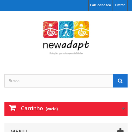
Fale conosco
Entrar
Carrinho
(vazio)
MENU