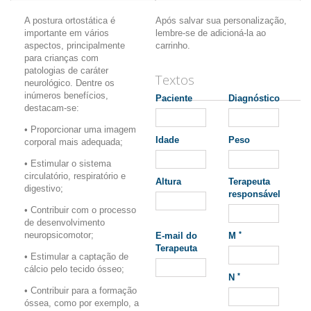
A postura ortostática é
Após salvar sua personalização,
importante em vários
lembre-se de adicioná-la ao
aspectos, principalmente
carrinho.
para crianças com
patologias de caráter
Textos
neurológico. Dentre os
inúmeros benefícios,
Paciente
Diagnóstico
destacam-se:
• Proporcionar uma imagem
Idade
Peso
corporal mais adequada;
• Estimular o sistema
circulatório, respiratório e
Altura
Terapeuta
digestivo;
responsável
• Contribuir com o processo
de desenvolvimento
*
neuropsicomotor;
E-mail do
M
Terapeuta
• Estimular a captação de
cálcio pelo tecido ósseo;
*
N
• Contribuir para a formação
óssea, como por exemplo, a