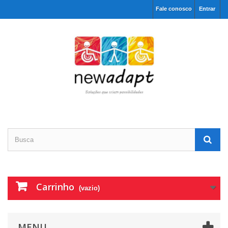
Fale conosco
Entrar
Carrinho
(vazio)
MENU