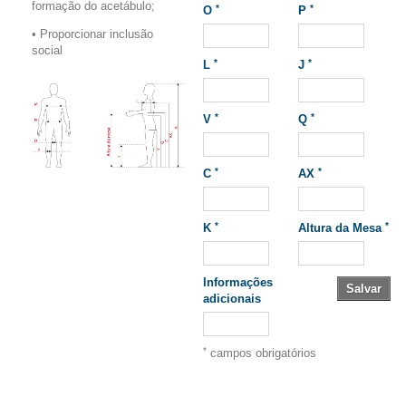
formação do acetábulo;
*
*
O
P
• Proporcionar inclusão
social
*
*
L
J
*
*
V
Q
*
*
C
AX
*
*
K
Altura da Mesa
Informações
Salvar
adicionais
*
campos obrigatórios