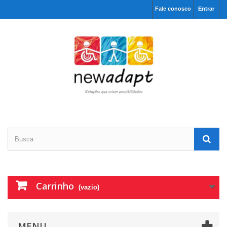
Fale conosco
Entrar
Carrinho
(vazio)
MENU