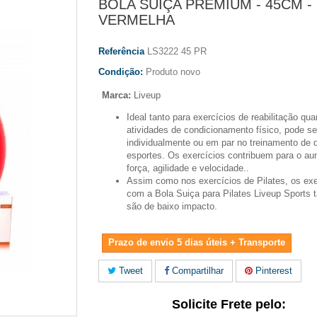
BOLA SUIÇA PREMIUM - 45CM -
VERMELHA
Referência
LS3222 45 PR
Condição:
Produto novo
Marca:
Liveup
Ideal tanto para exercícios de reabilitação qua
atividades de condicionamento físico, pode s
individualmente ou em par no treinamento de 
esportes. Os exercícios contribuem para o a
força, agilidade e velocidade..
Assim como nos exercícios de Pilates, os exe
com a Bola Suiça para Pilates Liveup Sports
são de baixo impacto.
Prazo de envio 5 dias úteis + Transporte
Tweet
Compartilhar
Pinterest
Solicite Frete pelo: