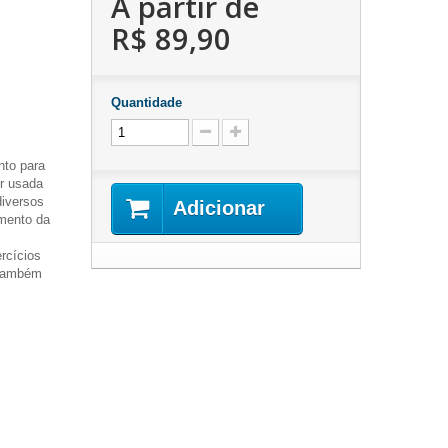
A partir de
R$ 89,90
Quantidade
nto para
er usada
diversos
Adicionar
umento da
rcícios
 também