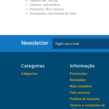
Suporta até: 300 kg
Sistema: anti-estouro
Acessório: Bico reserva
Acompanha uma bomba de inflar.
Newsletter
Categorias
Informação
Categorias
Promoções
Novidades
Mais vendidos
Fale conosco
Politica de Garantia
Termos e condições de