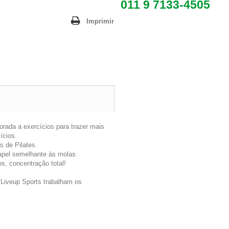
011 9 7133-4505
Imprimir
orada a exercícios para trazer mais
cícios.
s de Pilates.
papel semelhante às molas.
os, concentração total!
 Liveup Sports trabalham os