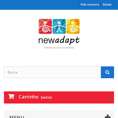
Fale conosco
Entrar
Carrinho
(vazio)
MENU