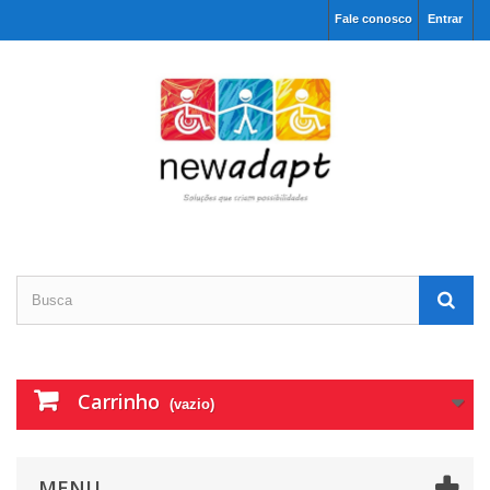
Fale conosco
Entrar
Carrinho
(vazio)
MENU