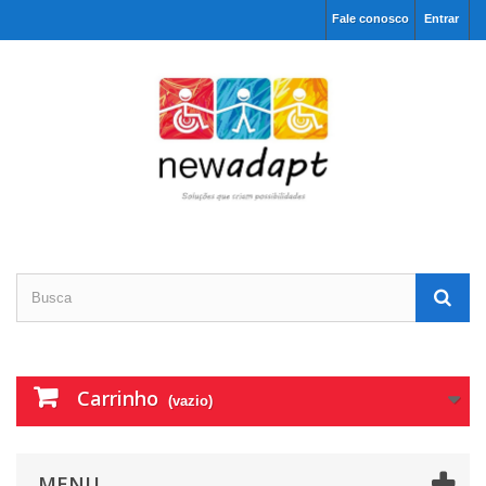
Fale conosco
Entrar
Carrinho
(vazio)
MENU