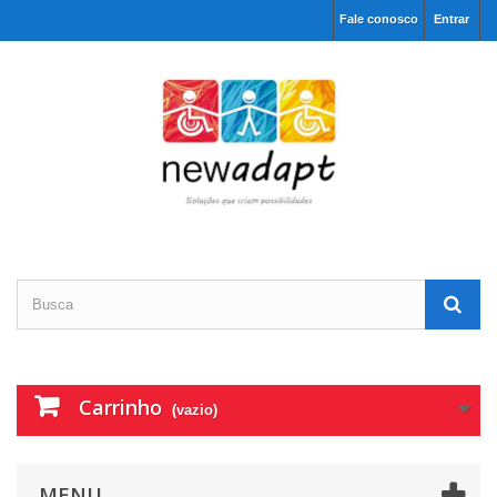
Fale conosco
Entrar
Carrinho
(vazio)
MENU