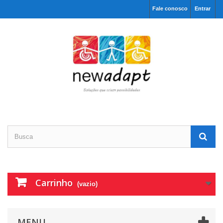
Fale conosco
Entrar
Carrinho
(vazio)
MENU