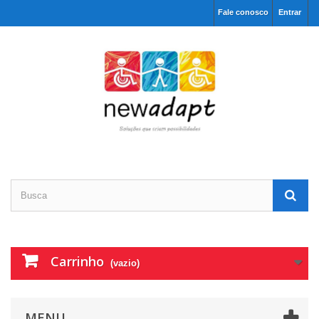
Fale conosco
Entrar
Carrinho
(vazio)
MENU