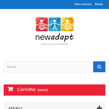
Fale conosco
Entrar
Carrinho
(vazio)
MENU