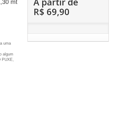
A partir de
,30 mt
R$ 69,90
ra uma
do algum
ÃO PUXE,