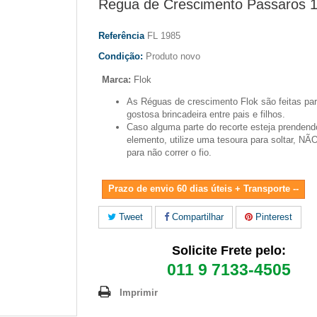
Regua de Crescimento Passaros 1
Referência
FL 1985
Condição:
Produto novo
Marca:
Flok
As Réguas de crescimento Flok são feitas pa
gostosa brincadeira entre pais e filhos.
Caso alguma parte do recorte esteja prenden
elemento, utilize uma tesoura para soltar, N
para não correr o fio.
Prazo de envio 60 dias úteis + Transporte --
Tweet
Compartilhar
Pinterest
Solicite Frete pelo:
011 9 7133-4505
Imprimir