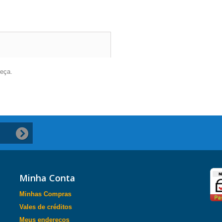
eça.
Minha Conta
Minhas Compras
Vales de créditos
Meus endereços