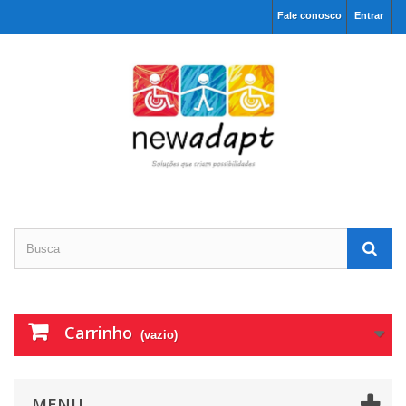
Fale conosco
Entrar
Carrinho
(vazio)
MENU