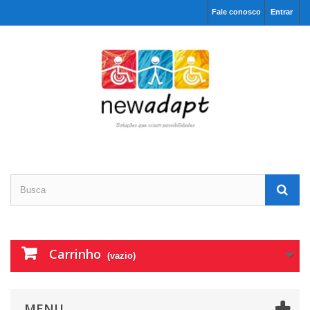
Fale conosco
Entrar
Carrinho
(vazio)
MENU