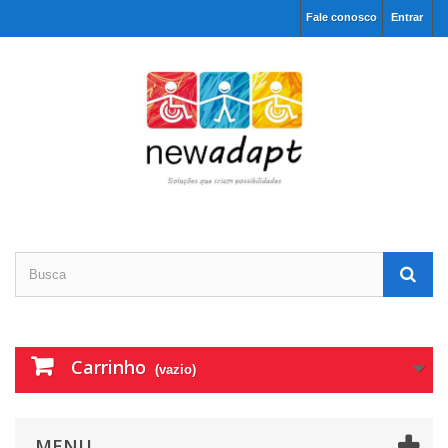
Fale conosco
Entrar
Carrinho
(vazio)
MENU