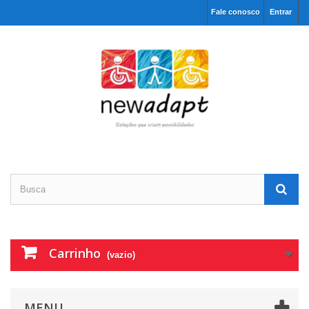
Fale conosco
Entrar
Carrinho
(vazio)
MENU